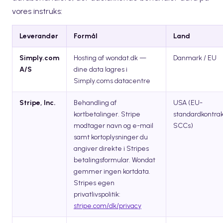
vores instruks:
Leverandør
Formål
Land
Simply.com
Hosting af wondat.dk —
Danmark / EU
A/S
dine data lagres i
Simply.coms datacentre
Stripe, Inc.
Behandling af
USA (EU-
kortbetalinger. Stripe
standardkontrak
modtager navn og e-mail
SCCs)
samt kortoplysninger du
angiver direkte i Stripes
betalingsformular. Wondat
gemmer ingen kortdata.
Stripes egen
privatlivspolitik:
stripe.com/dk/privacy