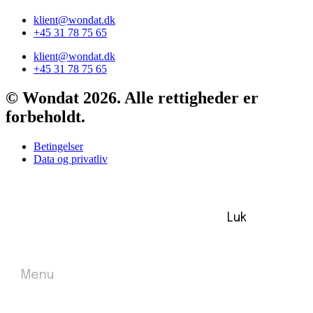
klient@wondat.dk
+45 31 78 75 65
klient@wondat.dk
+45 31 78 75 65
© Wondat 2026. Alle rettigheder er
forbeholdt.
Betingelser
Data og privatliv
Luk
Menu