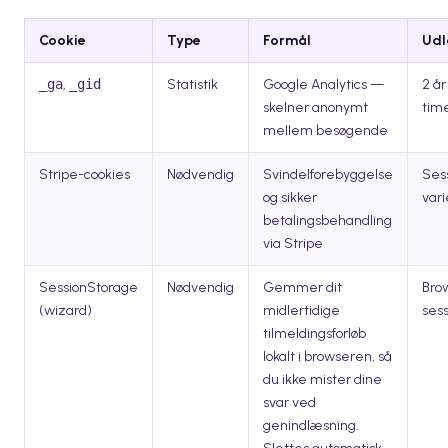
Cookie
Type
Formål
Udl
_ga
,
_gid
Statistik
Google Analytics —
2 år
skelner anonymt
tim
mellem besøgende
Stripe-cookies
Nødvendig
Svindelforebyggelse
Sess
og sikker
vari
betalingsbehandling
via Stripe
SessionStorage
Nødvendig
Gemmer dit
Bro
(wizard)
midlertidige
sess
tilmeldingsforløb
lokalt i browseren, så
du ikke mister dine
svar ved
genindlæsning.