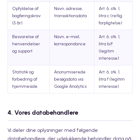
Opfyldelse af
Navn, adresse,
Art. 6, stk. 1,
bogføringskrav
transaktionsdata
litra c (retlig
(5 år)
forpligtelse)
Besvarelse af
Navn, e-mail,
Art. 6, stk. 1,
henvendelser
korrespondance
litra b/f
og support
(legitim
interesse)
Statistik og
Anonymiserede
Art. 6, stk. 1,
forbedring af
besøgsdata via
litra f (legitim
hjemmeside
Google Analytics
interesse)
4. Vores databehandlere
Vi deler dine oplysninger med følgende
databehandlere, der udelukkende behandler data på