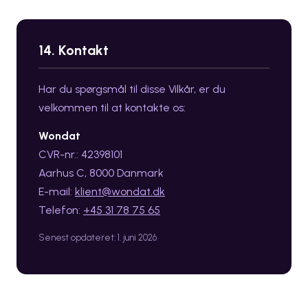
14. Kontakt
Har du spørgsmål til disse Vilkår, er du
velkommen til at kontakte os:
Wondat
CVR-nr.: 42398101
Aarhus C, 8000 Danmark
E-mail:
klient@wondat.dk
Telefon:
+45 31 78 75 65
Senest opdateret: 1. juni 2026